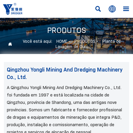



PRODUTOS
Você está aqui:
HOME
-
PRODUTOS
-
Planta de

Lavagem de Ouro
Qingzhou Yongli Mining And Dredging Machinery
Co., Ltd.
A Qingzhou Yongli Mining And Dredging Machinery Co., Ltd.
foi fundada em 1997 e está localizada na cidade de
Qingzhou, província de Shandong, uma das antigas nove
províncias. Somos um fabricante e fornecedor profissional
de dragas e equipamentos de mineração que integra P&D,
produção, instalação e comissionamento, operação de
projetos e serviços de alocação de pessoal.